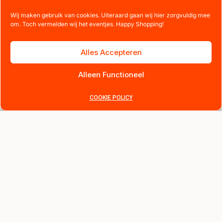
Wij maken gebruik van cookies. Uiteraard gaan wij hier zorgvuldig mee
om. Toch vermelden wij het eventjes. Happy Shopping!
Alles Accepteren
Alleen Functioneel
COOKIE POLICY
Direct 10% korting. Schrijf je nu
in
Ontvang als eerste updates over nieuwe collecties,
exclusieve aanbiedingen en de verhalen achter onze
designs.